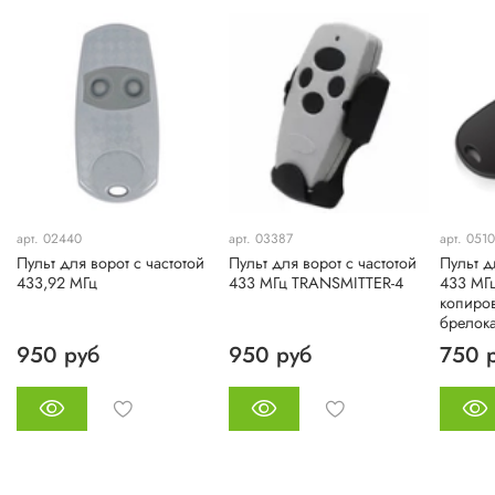
арт. 02440
арт. 03387
арт. 051
Пульт для ворот с частотой
Пульт для ворот с частотой
Пульт д
433,92 МГц
433 МГц TRANSMITTER-4
433 МГц
копиров
брелока
950 руб
950 руб
750 