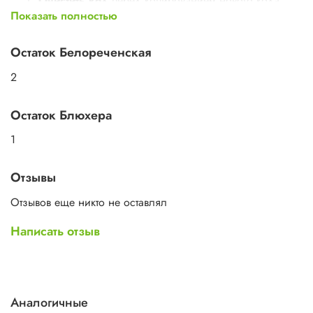
Очистить код
перед копированием нового кода.
Нажмите и удерживайте кнопки блокировки и
Показать полностью
разблокировки, пока индикатор не начнет быстро
мигать. Удерживайте кнопку блокировки нажатой
Остаток Белореченская
трижды кратковременно нажмите кнопку
разблокировки. Код очищен.
2
Копировать код кнопки
. Одновременно нажмите
кнопки на пультах, которые копируем и удерживаем
их пока не начнет мигать от быстрого к постоянному,
Остаток Блюхера
затем отпустите обе кнопки пультов. Код скопирован
1
Восстановить код
на пульте. Нажмите и
удерживайте кнопки отключения звука и звонка на
пульте, пока индикатор не начнет быстро мигать, и
Отзывы
можно будет восстановить ранее очищенный код
пульта дистанционного управления.
Отзывов еще никто не оставлял
Написать отзыв
Аналогичные