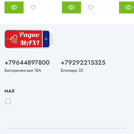
+79644897800
+79292215325
Белореченская 18А
Блюхера 32
MAX