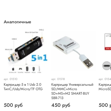
Аналогичные
арт. 01510
арт. 01518
арт. 015
Картридер 5 в 1 Usb 2.0
Картридер Универсальный
Картрид
ТипC/Usb/Micro/TF OTG
SD/MMC+Micro
MicroS
SD+MS+M2 SMART-BUY
SBR-713
500 руб
450 руб
500 