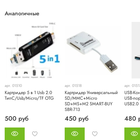
Аналогичные
арт. 01510
арт. 01518
арт. 0151
Картридер 5 в 1 Usb 2.0
Картридер Универсальный
USB-Кон
ТипC/Usb/Micro/TF OTG
SD/MMC+Micro
USB-пор
SD+MS+M2 SMART-BUY
USB2.0
SBR-713
500 руб
450 руб
480 