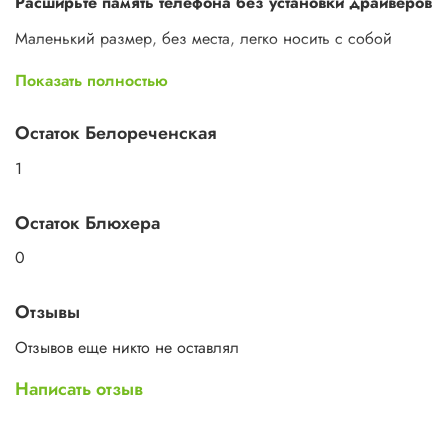
Расширьте память телефона без установки драйверов
Маленький размер, без места, легко носить с собой
Поддержка интерфейса OTG MicroUSB
Показать полностью
Категория товара: Металлический мини-TYPE-C кард-ридер
Остаток Белореченская
Материал: металл
1
Поддержка карты памяти: TF
Требования к операционной системе: Windows9/8
Остаток Блюхера
Тип интерфейса: интерфейс OTG
0
Подходит для: мобильный телефон и компьютер
(поддерживает интерфейс OTG type-c)
Отзывы
Цвет: серебристый, черный
Отзывов еще никто не оставлял
Написать отзыв