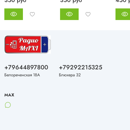
350 руб
350 руб
450 
+79644897800
+79292215325
Белореченская 18А
Блюхера 32
MAX