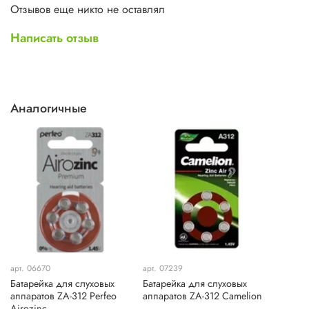
Типоразмер 312
Отзывов еще никто не оставлял
Технология воздушно-цинковая
Емкость 130 мА·ч
Написать отзыв
Рабочее напряжение 1.45 В
Аналогичные
арт. 06670
арт. 07239
Батарейка для слуховых
Батарейка для слуховых
аппаратов ZA-312 Perfeo
аппаратов ZA-312 Camelion
Airozinc