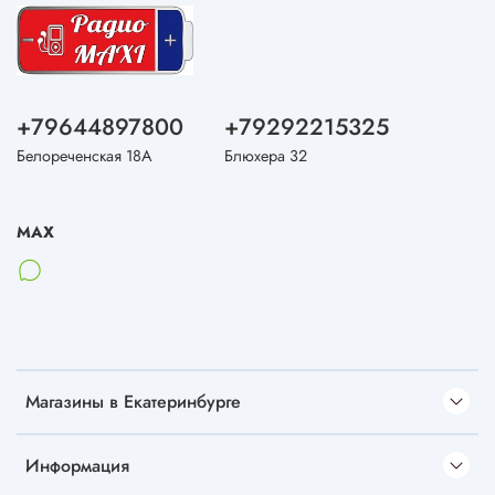
Для трёхфазной сети 380 В
в кабеле, который идёт из
стены, 5 или 6 проводов. Нужно обязательно
дополнительно проверять провода индикаторной
отвёрткой.
+79644897800
+79292215325
Белореченская 18А
Блюхера 32
MAX
Магазины в Екатеринбурге
Информация