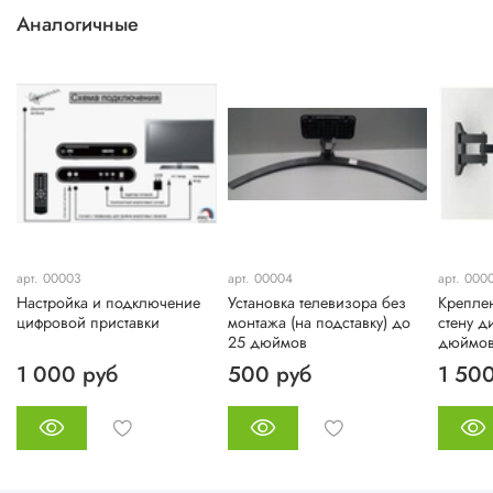
доверить работу профессионалам.
Аналогичные
арт. 00003
арт. 00004
арт. 000
Настройка и подключение
Установка телевизора без
Креплен
цифровой приставки
монтажа (на подставку) до
стену 
25 дюймов
дюймо
1 000 руб
500 руб
1 50