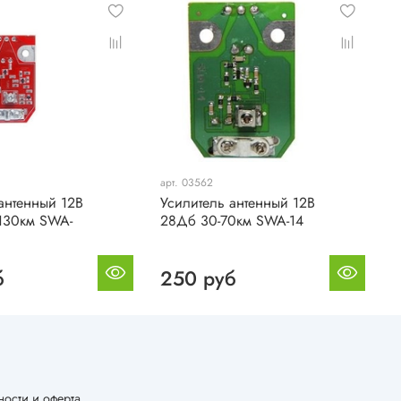
арт. 03562
а
антенный 12В
Усилитель антенный 12В
У
130км SWA-
28Дб 30-70км SWA-14
2
б
250 руб
ости и оферта