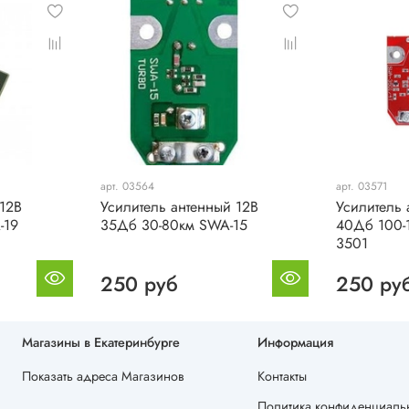
арт. 03564
арт. 03571
 12В
Усилитель антенный 12В
Усилитель 
-19
35Дб 30-80км SWA-15
40Дб 100-
3501
250 руб
250 ру
Магазины в Екатеринбурге
Информация
Показать адреса Магазинов
Контакты
Политика конфиденциальн