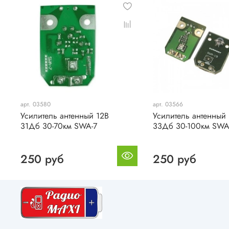
арт. 03580
арт. 03566
Усилитель антенный 12В
Усилитель антенный
31Дб 30-70км SWA-7
33Дб 30-100км SWA
250 руб
250 руб