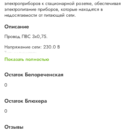
электроприборов к стационарной розетке, обеспечивая
электропитание приборов, которые находятся в
недосягаемости от питающей сети.
Описание
Провод ПВС 3х0,75.
Напряжение сети: 230.0 В
Тип: удлинитель
Максимальная нагрузка: 2300.0 Вт
Показать полностью
Номинальная сила тока: 10.0 А
Цвет: белый
Остаток Белореченская
Длина кабеля: 1.5 м
Количество розеток: 3
0
Остаток Блюхера
0
Отзывы