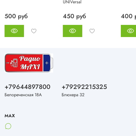
UNIVersal
500 руб
450 руб
400 
+79644897800
+79292215325
Белореченская 18А
Блюхера 32
MAX