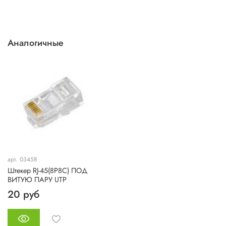
Согласно стандартам IEEE 802.3af-2003 и IEEE 802.3at-
2009 все разъемы серии RJ рассчитаны на номинальное
напряжение 48 В постоянного тока ( макс = 57 В ) с
максимальным током до 600 мА.
Аналогичные
арт. 03458
Штекер RJ-45(8P8C) ПОД
ВИТУЮ ПАРУ UTP
20 руб