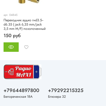
арт. 04845
Переходник аудио гнd3.5--
d6.35 ( jack 6,35 mm/jack
3,5 mm M/F) позолоченный
150 руб
+79644897800
+79292215325
Белореченская 18А
Блюхера 32