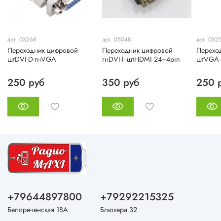
арт. 03268
арт. 05048
арт. 032
Переходник цифровой
Переходник цифровой
Перехо
штDVI-D-гнVGA
гнDVI-I--штHDMI 24+4pin
штVGA-г
250 руб
350 руб
250 
+79644897800
+79292215325
Белореченская 18А
Блюхера 32