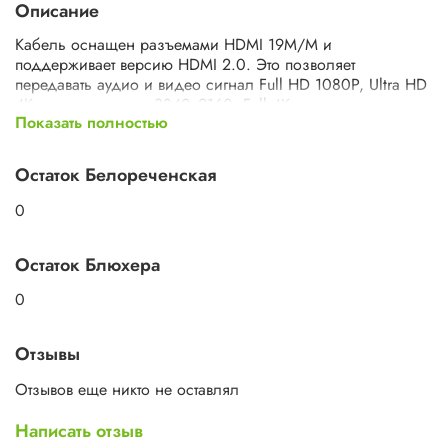
Описание
Кабель оснащен разъемами HDMI 19M/M и
поддерживает версию HDMI 2.0. Это позволяет
передавать аудио и видео сигнал Full HD 1080P, Ultra HD
4K с разрешением 3840x2160, Full 4K с разрешением
Показать полностью
4096x2160, с максимальной пропускной способностью
канала до 18 Гбит/сек.
Остаток Белореченская
0
Остаток Блюхера
0
Отзывы
Отзывов еще никто не оставлял
Написать отзыв