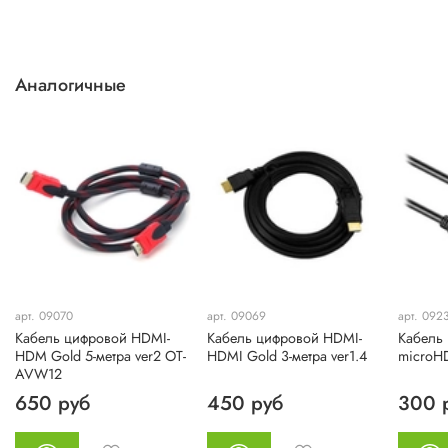
Аналогичные
арт. 09070
арт. 09069
арт. 092
Кабель цифровой HDMI-
Кабель цифровой HDMI-
Кабель
HDM Gold 5-метра ver2 OT-
HDMI Gold 3-метра ver1.4
miсroHD
AVW12
650 руб
450 руб
300 