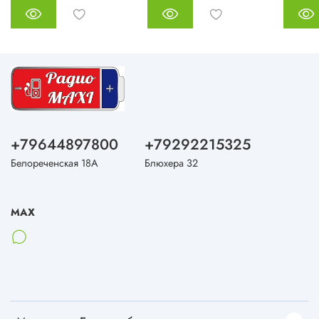
+79644897800
+79292215325
Белореченская 18А
Блюхера 32
MAX