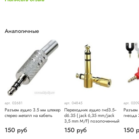
Аналогичные
арт. 02681
арт. 04845
арт. 020
Разъем аудио 3.5 мм штекер
Переходник аудио гнd3.5--
Разъем 
стерео металл на кабель
d6.35 ( jack 6,35 mm/jack
гнезда 
3,5 mm M/F) позолоченный
150 руб
150 руб
150 