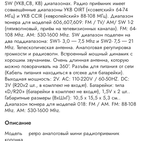
SW (УКВ,СВ, КВ) диапазонах. Радио приёмник имеет
совмещённые диапазоны УКВ OIRT («советский» 64-74
МГц) и УКВ CCIR («европейский» 88-108 МГц). Диапазон
тюнера для моделей 606,607,609: FM / TV/ AM/ SW 1-2
(пятиволновый, приём на телевизионных каналах). FM: 64-
108 Mhz. AM: 530-1600 Mhz. SW диапазон поделен на
два поддиапазона: SW1- 3,0 ― 7,5 Mhz и SW2- 7,5 ― 21
Mhz. Телескопическая антенна. Аналоговая регулировка
громкости и радиоволн. Встроенный мощный динамик с
хорошим звучанием. Очень длинная антенна, которую
можно поворачивать на 360°. Разъём для питания от сети
(Кабель питания находиться в отсеке для батарейки).
Выходная мощность: 2V. AC: 110-220V / 60-50HZ. DC:
3V (R20х2 шт., в комплект не входят). Батарейки: типа
«D/R20» (батарейки в комплект не входят), 1,5V х 2 шт..
Габаритные размеры (ВхШхГ): 10,5 х 15,5 х 5,3 см..
Диапазон тюнера для моделей 018: FM / AM. FM: 88-108
Mhz. AM: 530-1600 Mhz.
Описание
Модель ретро аналоговый мини радиоприемник
колонка