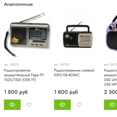
Аналогичные
арт. 06876
арт. 06750
арт. 067
Радиоприемник
Радиоприемник сетевой
Радиоп
аккумуляторный Fepe FP-
KIPO KB-409AC
аккумул
1525/1526 (USB,TF)
040 LA
USB MP
1 800 руб
1 800 руб
2 50