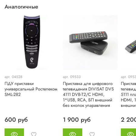
Преимущества и польза для пользователя
Аналогичные
Цифровая смарт ТВ приставка предлагает мощный
медиаплеер на Android, который позволяет наслаждаться
просмотром интернет-ТВ, онлайн видео и
воспроизведением медиафайлов с флешки или жесткого
диска.
арт. 04528
арт. 09533
арт. 095
ПДУ приставки
Приставка для цифрового
Пристав
универсальный Ростелеком
телевидения DIVISAT DVS
телеви
SML-282
4111 DVB-T2/C HDMI,
5111 пл
1*USB, RCA, БП внешний
HDMI, 
без кнопок упаравления
внешни
600 руб
1 900 руб
2 20