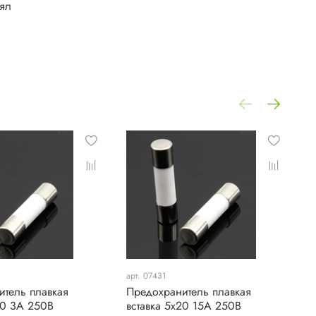
лял
арт. 07431
а
итель плавкая
Предохранитель плавкая
П
20 3А 250В
вставка 5х20 15А 250В
в