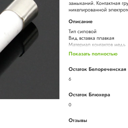
замыканий. Контактная г
никелированной электрот
Описание
Тип силовой
Вид вставка плавкая
Материал контактов медь
Номинальное напряжение
Показать полностью
20х5 мм
Длина 20 мм
Остаток Белореченская
Ширина 5 мм
Высота 20 мм
6
Остаток Блюхера
0
Отзывы