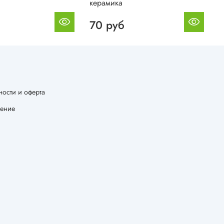
керамика
к
70 руб
ости и оферта
шение