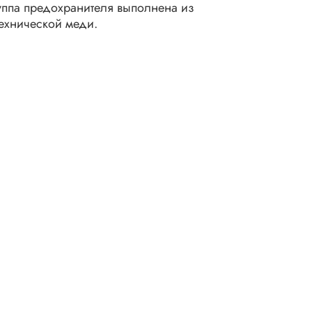
руппа предохранителя выполнена из
ехнической меди.
 250 В