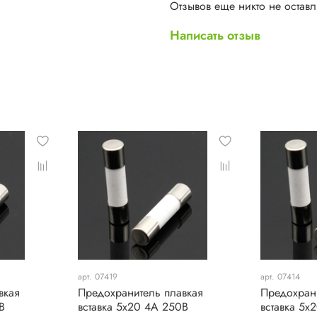
Отзывов еще никто не остав
Написать отзыв
арт. 07419
арт. 07414
вкая
Предохранитель плавкая
Предохран
В
вставка 5х20 4А 250В
вставка 5х