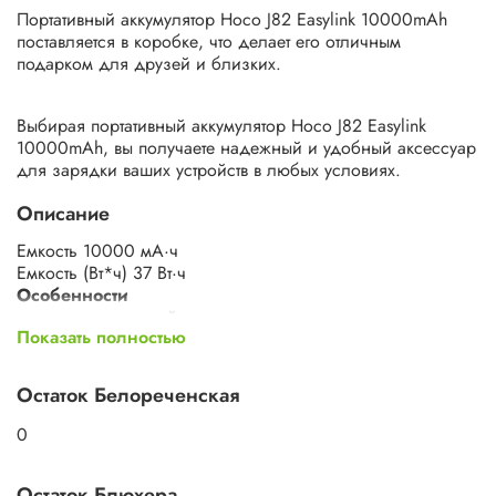
Портативный аккумулятор Hoco J82 Easylink 10000mAh
поставляется в коробке, что делает его отличным
подарком для друзей и близких.
Выбирая портативный аккумулятор Hoco J82 Easylink
10000mAh, вы получаете надежный и удобный аксессуар
для зарядки ваших устройств в любых условиях.
Описание
Емкость 10000 мА·ч
Емкость (Вт*ч) 37 Вт·ч
Особенности
зарядка двух устройств
Показать полностью
Стандарт быстрой зарядки USB PD
Вход/выход
Входные разъемы
Остаток Белореченская
micro USB или USB Type-C
Входное напряжение 5
0
Выходные разъемы USB Type-A, USB Type-C, micro USB
Макс. выходной ток 2 А
Остаток Блюхера
Макс. ток на USB 1-2 А