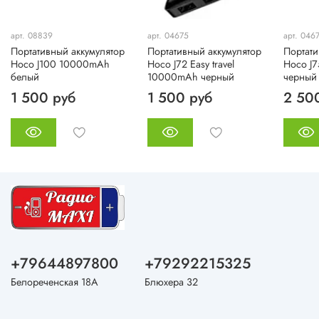
арт. 08839
арт. 04675
арт. 046
Портативный аккумулятор
Портативный аккумулятор
Портати
Hoco J100 10000mAh
Hoco J72 Easy travel
Hoco J7
белый
10000mAh черный
черный
1 500 руб
1 500 руб
2 50
+79644897800
+79292215325
Белореченская 18А
Блюхера 32