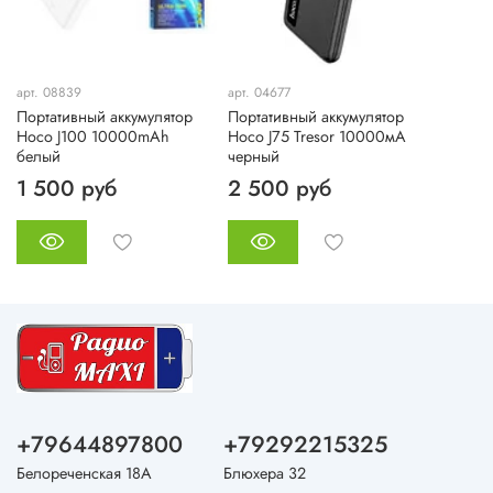
арт. 08839
арт. 04677
Портативный аккумулятор
Портативный аккумулятор
Hoco J100 10000mAh
Hoco J75 Tresor 10000мА
белый
черный
1 500 руб
2 500 руб
+79644897800
+79292215325
Белореченская 18А
Блюхера 32