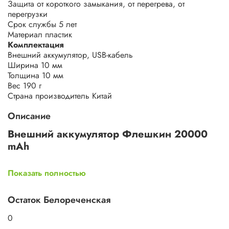
Защита
от короткого замыкания, от перегрева, от
перегрузки
Срок службы
5 лет
Материал
пластик
Комплектация
Внешний аккумулятор, USB-кабель
Ширина
10 мм
Толщина
10 мм
Вес
190 г
Страна производитель
Китай
Описание
Внешний аккумулятор Флешкин 20000
mAh
Портативный аккумулятор Флешкин — это идеальное
Показать полностью
решение для тех, кто ценит комфорт и надежность в
использовании своих гаджетов. С емкостью 20000 мАч
вы сможете зарядить свои устройства в любое время и в
Остаток Белореченская
любом месте, не беспокоясь о разрядке. Этот
аккумулятор станет вашим верным спутником в поездках,
0
на прогулках и в повседневной жизни.