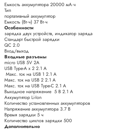
Емкость аккумулятора 2
0000 мА·ч
Тип
портативный аккумулятор
Емкость (Вт·ч)
37 Вт·ч
Особенности
зарядка двух устройств, индикатор заряда
Стандарт быстрой зарядки
QC 2.0
Вход/выход
Входные разъемы
micro USB
5V 2
A
USB Type-A x 2
2.1 А
Макс. ток на USB 1
2.1 А
Макс. ток на USB 2
2.1 А
Макс. ток на USB Type-C
2.1 А
Выходное напряжение
5 В
2.1 А
Аккумулятор
Li-Ion
Количество установленных аккумуляторов
Напряжение аккумулятора
3.7 В
Время зарядки
5 ч
Количество циклов зарядки
500
Дополнительно