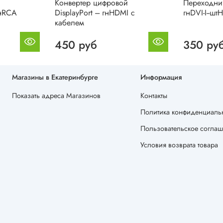
Конвертер цифровой
Переходни
нRCA
DisplayPort --- гнHDMI с
гнDVI-I--ш
кабелем
450 руб
350 ру
Магазины в Екатеринбурге
Информация
Показать адреса Магазинов
Контакты
Политика конфиденциальн
Пользовательское согла
Условия возврата товара