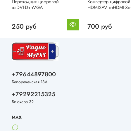
Переходник цифровой
Конвертер цифровой
штDVI-D-гнVGA
HDMI2AV гнHDMI-3г
250 руб
700 руб
+79644897800
Белореченская 18А
+79292215325
Блюхера 32
MAX