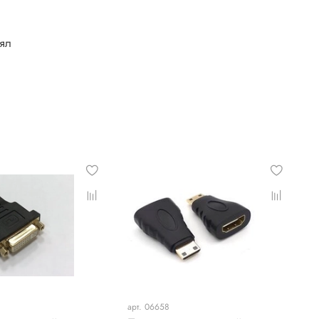
лял
арт. 06658