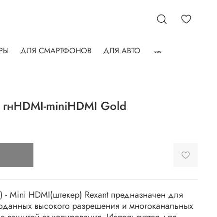
РЫ
ДЛЯ СМАРТФОНОВ
ДЛЯ АВТО
 гнHDMI-miniHDMI Gold
 - Mini HDMI(штекер) Rexant предназначен для
оданных высокого разрешения и многоканальных
с защитой от копирования. Используется для