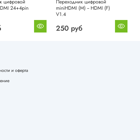
к цифровой
Переходник цифровой
тHDMI 24+4pin
miniHDMI (M) -- HDMI (F)
V1.4
б
250 руб
ости и оферта
шение