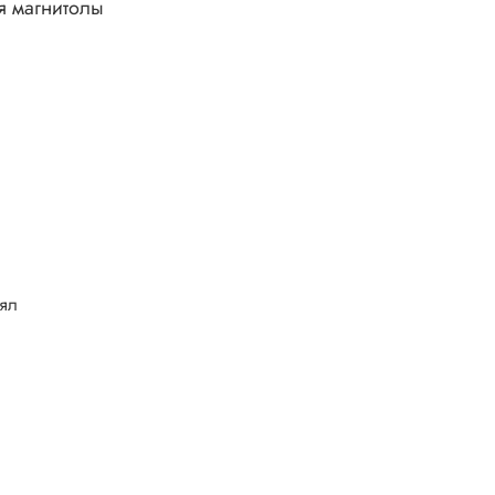
я магнитолы
лял