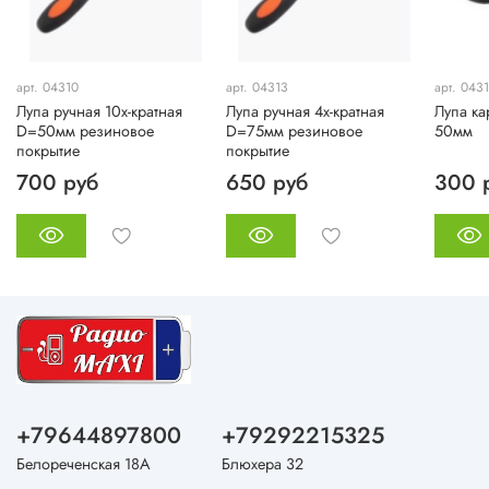
арт. 04310
арт. 04313
арт. 043
Лупа ручная 10х-кратная
Лупа ручная 4х-кратная
Лупа ка
D=50мм резиновое
D=75мм резиновое
50мм
покрытие
покрытие
700 руб
650 руб
300 
+79644897800
+79292215325
Белореченская 18А
Блюхера 32