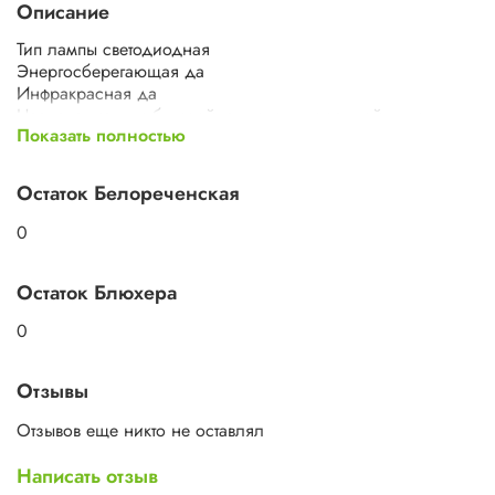
Описание
Тип лампы светодиодная
Энергосберегающая да
Инфракрасная да
Назначение для бытовой техники, для ванной, для
Показать полностью
детской, для кабинета, для кухни, для спальни,
универсальное, общее освещение
Форма колбы свеча
Остаток Белореченская
Тип цоколя E27
Типоразмер B35
0
Мощность 6 Вт
Напряжение 170-265 В
Остаток Блюхера
Цвет свечения теплый белый
0
Отзывы
Отзывов еще никто не оставлял
Написать отзыв