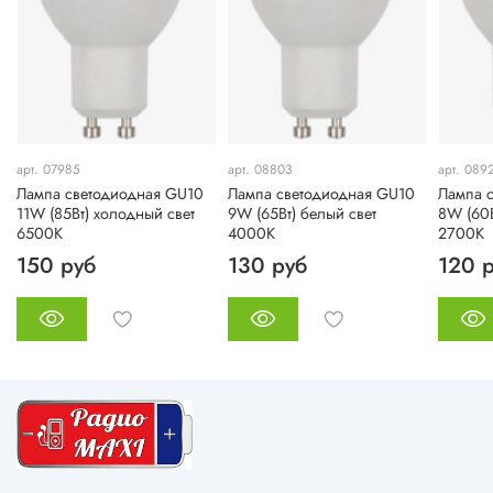
арт. 07985
арт. 08803
арт. 089
Лампа cветодиодная GU10
Лампа cветодиодная GU10
Лампа 
11W (85Вт) холодный свет
9W (65Вт) белый свет
8W (60В
6500K
4000K
2700K
150 руб
130 руб
120 