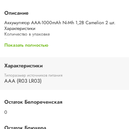
Описание
Аккумулятор ААА-1000mAh Ni-Mh 1,2В Camelion 2 шт.
Характеристики
Количество в упаковке
2 шт.
Показать полностью
Вид упаковки
блистер
Тип
аккумулятор
Характеристики
Типоразмер
AAA (R03, LR03, FR03, HR03, ZR03, MN2400)
Типоразмер источников питания
Типоразмер производителя
AAA (R03 LR03)
AAA
Технология
Ni-Mh
Остаток Белореченская
Емкость
1000 мА·ч
0
Рабочее напряжение
0.9 В
Срок службы
Остаток Блюхера