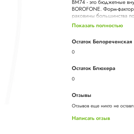
BM74 - это бюджетные вн
BOROFONE. Форм-фактор 
раковины большинства по
присутствие почти неощу
Показать полностью
как для занятий спортом,
пульт управления с микр
Остаток Белореченская
управлять громкостью, от
запись голоса.
0
1. Материал: Эмалирован
Остаток Блюхера
2. Динамик: 10 мм
3. Длина кабеля: 1,2 м; Ве
0
4. Аудиоразъем: Ø 3,5 м
5. Микрофон: контролле
Отзывы
6. Проводное управление
Отзывов еще никто не остав
Написать отзыв