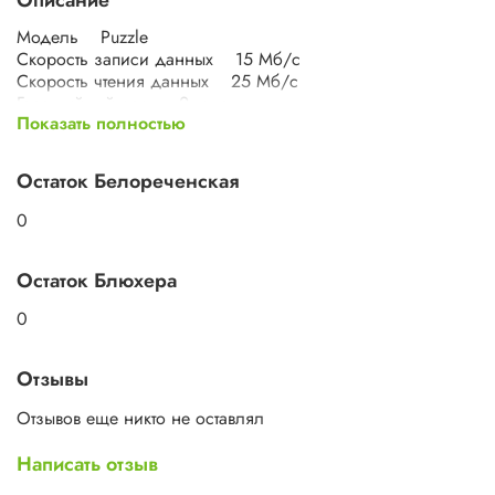
Модель Puzzle
Скорость записи данных 15 Мб/с
Скорость чтения данных 25 Мб/с
Гарантийный срок 2 года
Показать полностью
Объем памяти 64 Gb
Интерфейсы и разъемы
Интерфейс 2.0
Остаток Белореченская
Дополнительная информация
Нестандартный дизайн закрывается колпачком; с
0
колпачком
Разъем закрывается колпачком; с колпачком
Остаток Блюхера
Страна производства Китай
Вес товара с упаковкой (г) 14 г
0
Отзывы
Отзывов еще никто не оставлял
Написать отзыв