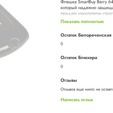
Флешка SmartBuy Berry 6
который надежно защищае
придает накопителю строг
Показать полностью
Объем памяти и интерфей
Флешка оснащена 64 ГБ п
Остаток Белореченская
большое количество файл
0
быструю передачу данных
Остаток Блюхера
Поддержка различных О
0
Флешка совместима с оп
делает ее удобной для и
Отзывы
Индикатор передачи данн
Отзывов еще никто не остав
Флешка оснащена индика
Написать отзыв
контролировать процесс з
отверстие для шнурка, чт