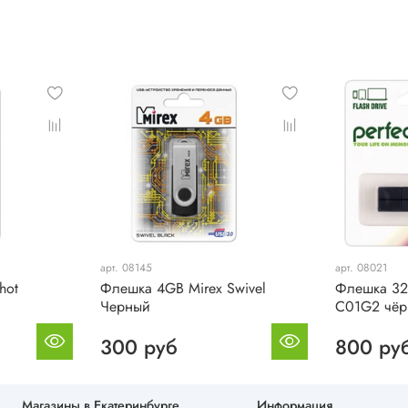
Легкий и компактный кор
Флешка имеет размеры 55.3
легкой и компактной для 
Выбирая флешку SmartBuy
функциональный накопите
работе и отдыхе.
арт. 08145
арт. 08021
hot
Флешка 4GB Mirex Swivel
Флешка 32
Черный
C01G2 чё
300 руб
800 ру
Магазины в Екатеринбурге
Информация