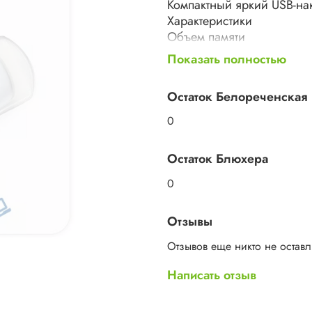
Компактный яркий USB-на
Характеристики
Объем памяти
32 ГБ
Показать полностью
Цвет товара
белый
Остаток Белореченская
Количество в упаковке
1 шт.
0
Тип
Классическая
Остаток Блюхера
Объем памяти
32 ГБ
0
Интерфейс
USB 2.0
Отзывы
Разъем
закрывается колпачком
Отзывов еще никто не остав
Особенности
Написать отзыв
с колпачком
Материал корпуса
пластик