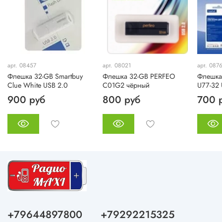
арт. 08457
арт. 08021
арт. 087
Флешка 32-GB Smartbuy
Флешка 32-GB PERFEO
Флешка
Clue White USB 2.0
C01G2 чёрный
U77-32
900 руб
800 руб
700 
+79644897800
+79292215325