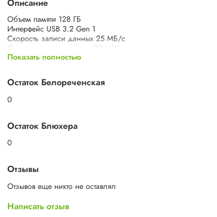
Описание
Объем памяти 128 ГБ
Интерфейс USB 3.2 Gen 1
Скорость записи данных 25 МБ/с
Скорость чтения данных 75 МБ/с
Показать полностью
Тип flash-накопитель
Разъем USB А, закрывается колпачком,
usbFlash_connector_1, закрывается колпачком
Остаток Белореченская
0
Остаток Блюхера
0
Отзывы
Отзывов еще никто не оставлял
Написать отзыв