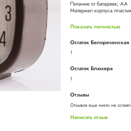
Питание от батареек; АА
Материал корпуса пластик
Механизм часов
Показать полностью
кварцевые; механические
Циферблат часов аналог
Остаток Белореченская
Циферблат защищен стек
1
Страна производства Рос
Остаток Блюхера
Габариты
Ширина предмета
1
13 см
Глубина предмета
Отзывы
4 см
Высота предмета
Отзывов еще никто не остав
11 см
Написать отзыв
Описание
Прямоугольные часы с кл