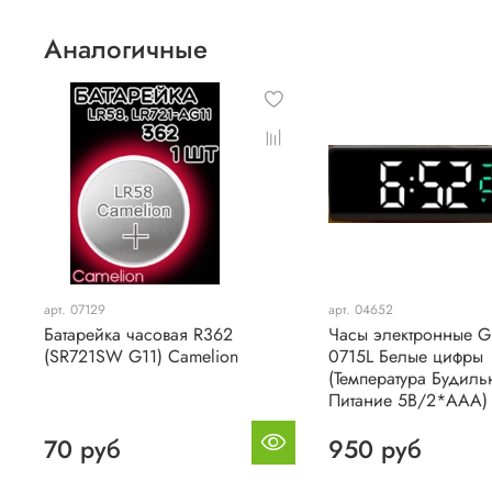
Аналогичные
арт. 07129
арт. 04652
Батарейка часовая R362
Часы электронные G
(SR721SW G11) Camelion
0715L Белые цифры
(Температура Будиль
Питание 5В/2*ААА)
70 руб
950 руб