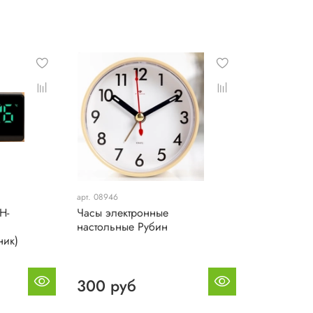
решением для вашего дом
гармонию в любом простр
можно разместить на стол
делает будильник надёж
время. Контрастные стре
видимость даже на расст
(в комплект не входит). 
помещениях: поставить в 
кабинет. В гостиной или 
индивидуальность обстан
впишется в различные ст
может использоваться ка
подойдут для подарка бли
арт. 08946
школьники. Это идеальный
H-
Часы электронные
стильные детали в интерь
настольные Рубин
ник)
Размер часов - 12,5х10,5х
Произведено в России, п
300 руб
Стрелки могут отличаться 