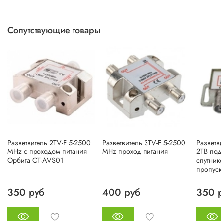
Сопутствующие товары
Разветвитель 2TV-F 5-2500
Разветвитель 3TV-F 5-2500
Разветв
MHz с проходом питания
MHz проход питания
2ТВ под
Орбита OT-AVS01
спутник
пропус
350 руб
400 руб
350 