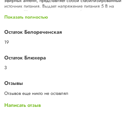
эфирных антенн, представляет собой стабилизированный
источник питания. Выдает напряжение питания 5 В на
активную ТВ антенну по антенному кабелю и справляется с
Показать полностью
высокой нагрузкой. Простое и быстрое соединение с
кабелем. Питание от сети 220. Индикатор включения в
сеть.
Остаток Белореченская
Характеристики
Тип антенный усилитель
19
Питание сеть 220 В, 220
Напряжение питания 5 В
Остаток Блюхера
3
Отзывы
Отзывов еще никто не оставлял
Написать отзыв