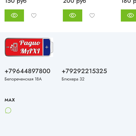
150 руб
200 руб
180 
+79644897800
+79292215325
Белореченская 18А
Блюхера 32
MAX