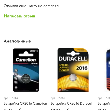
Отзывов еще никто не оставлял
Написать отзыв
Аналогичные
арт. 07044
арт. 07045
арт. 070
Батарейка CR2016 Camelion
Батарейка CR2016 Duracell
Батарей