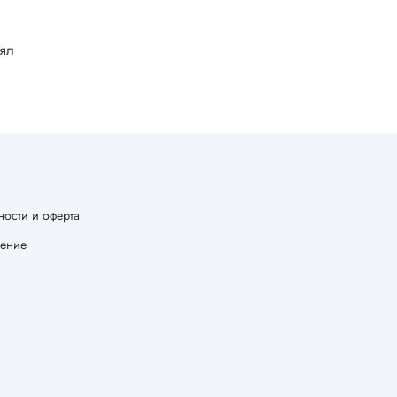
лял
ости и оферта
шение