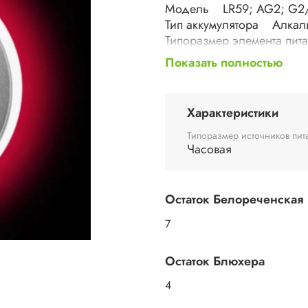
Модель LR59; AG2; G2
Тип аккумулятора Алкал
Типоразмер элемента пи
Емкость аккумулятора 2
Показать полностью
Напряжение 1.5 В; 1.5 V (
Тип батареи Щелочная (Al
круглая
Характеристики
Энергоемкость элемента
Страна производства Ки
Типоразмер источников пит
Часовая
Остаток Белореченская
7
Остаток Блюхера
4