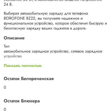
24 В.
Выбирая автомобильную зарядку для телефона
BOROFONE BZ22, вы получаете надежное и
функциональное устройство, которое обеспечит быструю и
безопасную зарядку ваших гаджетов в дороге.
Описание
Тип
автомобильное зарядное устройство, сетевое зарядное
устройство
В составе комплекта
Показать полностью
сетевое и автомобильное ЗУ в одном корпусе, штекер в
прикуриватель с разъемом
Количество разъемов 2
Остаток Белореченская
Разъем на блоке питания USB Type-A, USB Type-C
Разъем кабеля USB Type-A, USB Type-C
0
Стандарт быстрой зарядки
Huawei FCP, Qualcomm Quick Charge 2.0, Qualcomm
Остаток Блюхера
Quick Charge 3.0, Samsung Adaptive Fast Charging,
Samsung Super Fast Charging, Samsung Super Fast Charging
0
2.0, USB Power Delivery