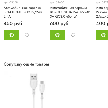
арт. 05658
арт. 08600
арт. 032
Автомобильная зарядка
Автомобильная зарядка
Авто за
BOROFONE BZ19 12/24В
BOROFONE BZ19A 12/24В
Разъём 
2.4A
3А QC3.0 чёрный
2.1мм/5
450 руб
600 руб
400 
Сопутствующие товары