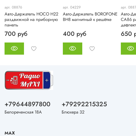
арт. 08876
арт. 04229
арт. 088
Авто-Держатель HOCO H22
Авто-Держатель BOROFONE
Авто-Д
раздвижной на приборную
BH8 магнитный к решётке
CA86 р
панель
дефлект
700 руб
400 руб
650 
+79644897800
+79292215325
Белореченская 18А
Блюхера 32
MAX