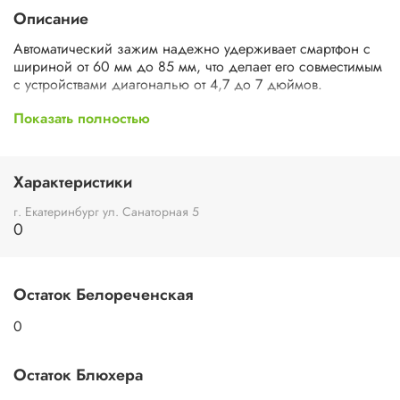
Описание
Автоматический зажим надежно удерживает смартфон с
шириной от 60 мм до 85 мм, что делает его совместимым
с устройствами диагональю от 4,7 до 7 дюймов.
Показать полностью
Автоматический зажим, который позволяет легко
фиксировать и извлекать смартфон одной рукой.
Изготовлен из прочного пластика ABS.
Характеристики
г. Екатеринбург ул. Санаторная 5
0
Остаток Белореченская
0
Остаток Блюхера