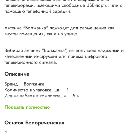
телевизорами, имеющими свободные USB-порты, или с
помощью телефонной зарядки.
Антенна "Волжанка" подходит для размещения как
внутри помещения, так и на улице.
Выбирая антенну "Волжанка", вы получаете надежный и
качественный инструмент для приема цифрового
телевизионного сигнала.
Описание
Бренд Волжанка
Количество в упаковке, шт. 1
Длина кабеля в комплекте, м 5 м
Материал Пластик
Показать полностью
Конструкция Рамочная
Коэффициент усиления, макс., дБи до 35 дБ
Применение Комнатная (внутри помещений)
Остаток Белореченская
Тип антенны Активная 5В USB
Частотный диапазон устройства, МГц 470-860 МГц