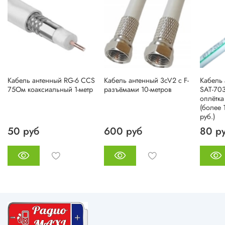
Кабель антенный RG-6 CCS
Кабель антенный 3cV2 c F-
Кабель
75Ом коаксиальный 1-метр
разъёмами 10-метров
SAT-70
оплётка
(более 
руб.)
50 руб
600 руб
80 р