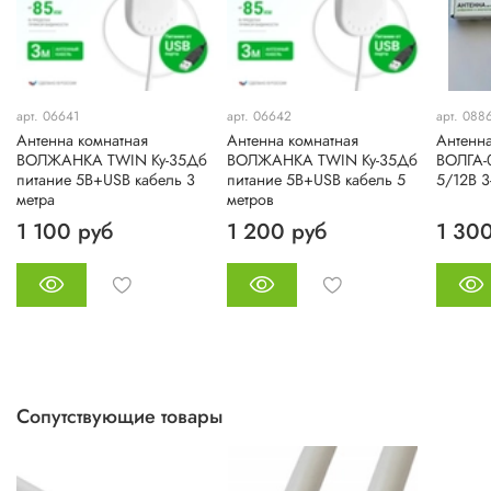
арт. 06641
арт. 06642
арт. 088
Антенна комнатная
Антенна комнатная
Антенна
ВОЛЖАНКА TWIN Ky-35Дб
ВОЛЖАНКА TWIN Ky-35Дб
ВОЛГА-
питание 5В+USB кабель 3
питание 5В+USB кабель 5
5/12В 3
метра
метров
1 100 руб
1 200 руб
1 30
Сопутствующие товары