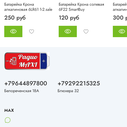
Батарейка Крона
Батарейка Крона солевая
Батарей
алкалиновая 6LR61 1-2.sale
6F22 SmartBuy
алкалин
250 руб
120 руб
300 
+79644897800
+79292215325
Белореченская 18А
Блюхера 32
MAX