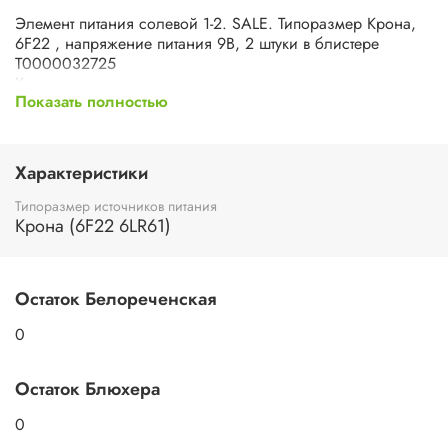
Элемент питания солевой 1-2. SALE. Типоразмер Крона,
6F22 , напряжение питания 9В, 2 штуки в блистере
Т0000032725
Характеристики
Показать полностью
Тип
батарейка
Типоразмер
6F22
Характеристики
Типоразмер источников питания
Крона (6F22 6LR61)
Остаток Белореченская
0
Остаток Блюхера
0