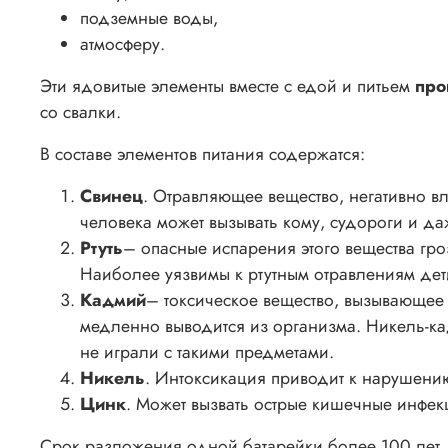
подземные воды,
атмосферу.
Эти ядовитые элементы вместе с едой и питьем
про
со свалки.
В составе элементов питания содержатся:
Свинец
. Отравляющее вещество, негативно в
человека может вызывать кому, судороги и даж
Ртуть
– опасные испарения этого вещества гр
Наиболее уязвимы к ртутным отравлениям де
Кадмий
– токсическое вещество, вызывающее 
медленно выводится из организма. Никель-к
не играли с такими предметами.
Никель
. Интоксикация приводит к нарушени
Цинк
. Может вызвать острые кишечные инфек
Срок разложения одной батарейки более 100 лет, 