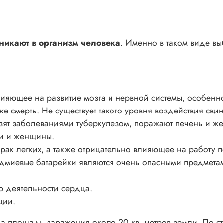
никают в организм человека
. Именно в таком виде в
лияющее на развитие мозга и нервной системы, особенн
е смерть. Не существует такого уровня воздействия сви
озят заболеваниями туберкулезом, поражают печень и ж
ти и женщины.
рак легких, а также отрицательно влияющее на работу по
адмиевые батарейки являются очень опасными предмета
ю деятельности сердца.
ции.
а площадь заражения около 20 кв. метров земли. По ст