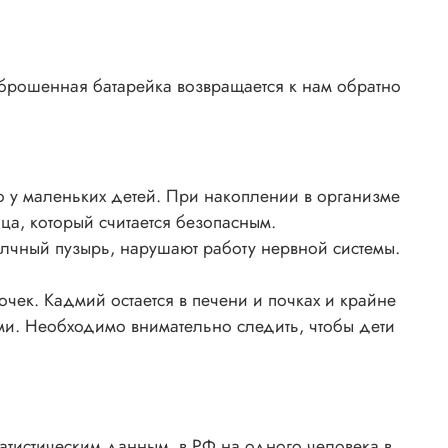
ыброшенная батарейка возвращается к нам обратно
о у маленьких детей. При накоплении в организме
нца, который считается безопасным.
елчный пузырь, нарушают работу нервной системы.
чек. Кадмий остается в печени и почках и крайне
ми. Необходимо внимательно следить, чтобы дети
атистическим данным, в РФ на одного человека в